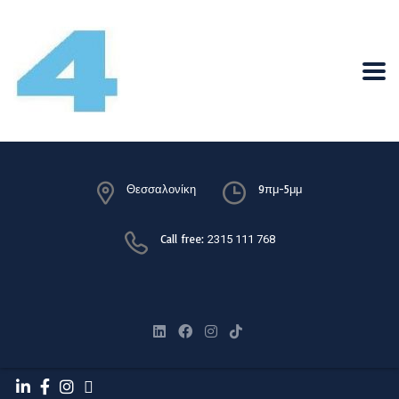
Θεσσαλονίκη
9πμ-5μμ
Call free:
2315 111 768