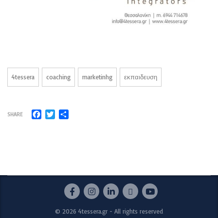
4tessera
coaching
marketinhg
εκπαιδευση
Facebook
Twitter
Μοιραστείτε
SHARE
© 2026 4tessera.gr - All rights reserved