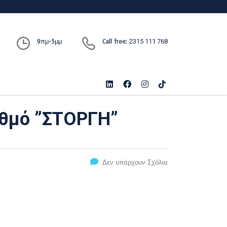
9πμ-5μμ
Call free:
2315 111 768
αθμό ”ΣΤΟΡΓΗ”
Δεν υπάρχουν Σχόλια