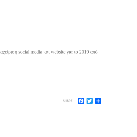
ιαχείριση
social
media
και
website
για το 2019 από
Facebook
Twitter
Μοιραστείτε
SHARE