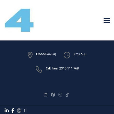
Θεσσαλονίκη
9πμ-5μμ
Call free:
2315 111 768