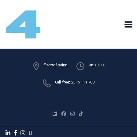
Θεσσαλονίκη
9πμ-5μμ
Call free:
2315 111 768