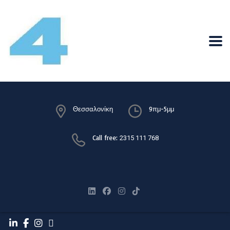
Θεσσαλονίκη
9πμ-5μμ
Call free:
2315 111 768