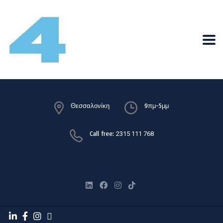
Θεσσαλονίκη
9πμ-5μμ
Call free:
2315 111 768