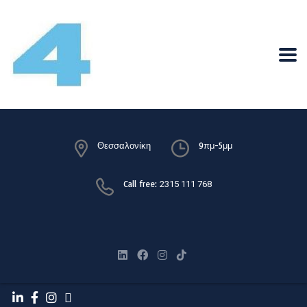
Θεσσαλονίκη
9πμ-5μμ
Call free:
2315 111 768