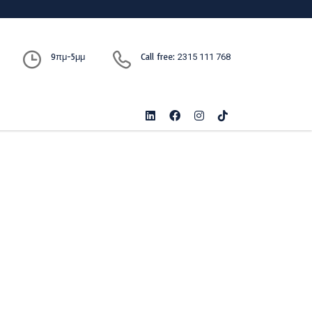
9πμ-5μμ
Call free:
2315 111 768