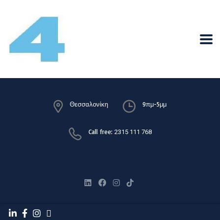
Θεσσαλονίκη
9πμ-5μμ
Call free:
2315 111 768