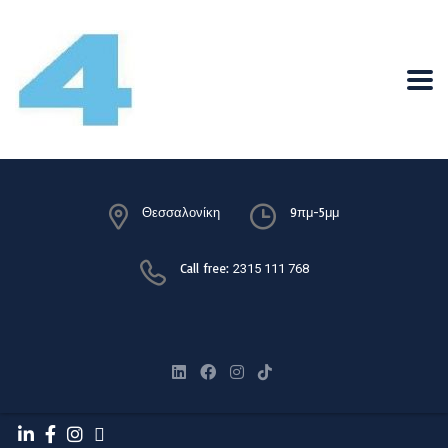
Θεσσαλονίκη
9πμ-5μμ
Call free:
2315 111 768