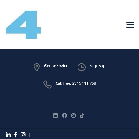
Θεσσαλονίκη
9πμ-5μμ
Call free:
2315 111 768