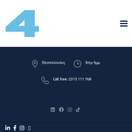
Θεσσαλονίκη
9πμ-5μμ
Call free:
2315 111 768