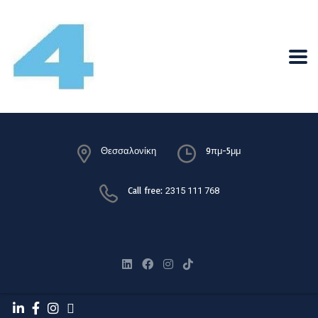
Θεσσαλονίκη
9πμ-5μμ
Call free:
2315 111 768