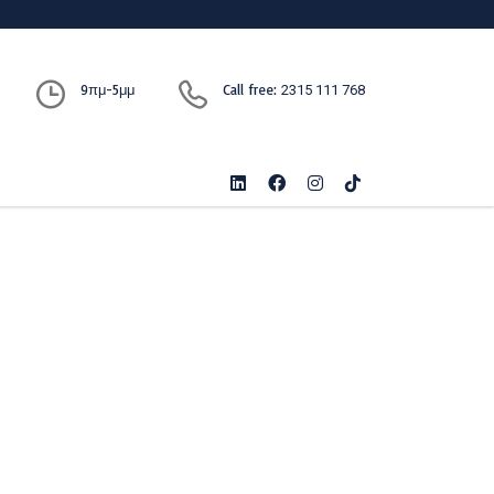
9πμ-5μμ
Call free:
2315 111 768