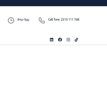
9πμ-5μμ
Call free:
2315 111 768