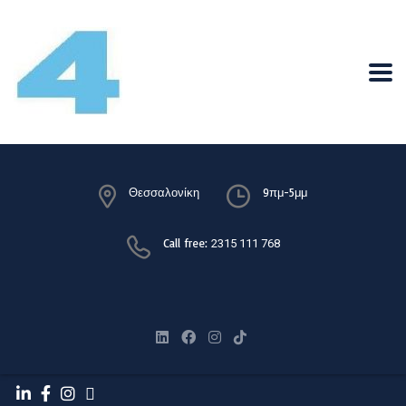
Θεσσαλονίκη
9πμ-5μμ
Call free:
2315 111 768