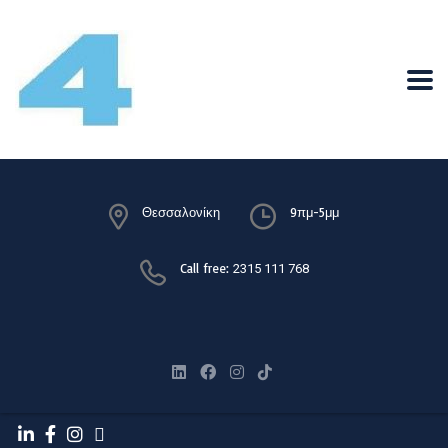
Θεσσαλονίκη
9πμ-5μμ
Call free:
2315 111 768