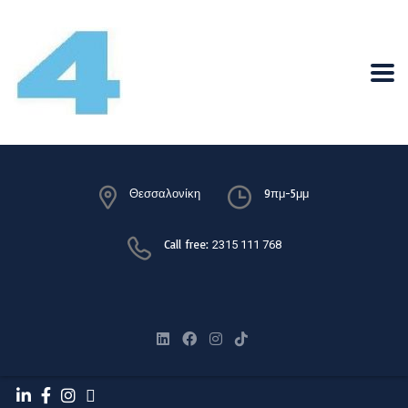
Θεσσαλονίκη
9πμ-5μμ
Call free:
2315 111 768