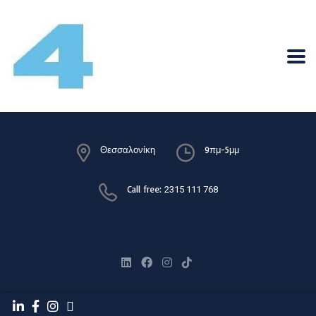
Θεσσαλονίκη
9πμ-5μμ
Call free:
2315 111 768