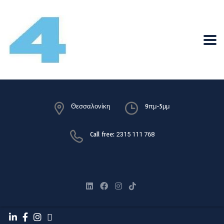
Θεσσαλονίκη
9πμ-5μμ
Call free:
2315 111 768