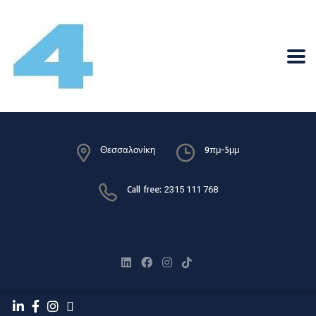
Θεσσαλονίκη
9πμ-5μμ
Call free:
2315 111 768