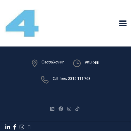
Θεσσαλονίκη
9πμ-5μμ
Call free:
2315 111 768