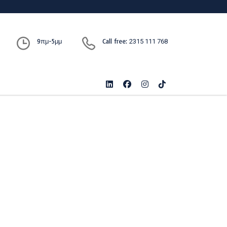
9πμ-5μμ
Call free:
2315 111 768