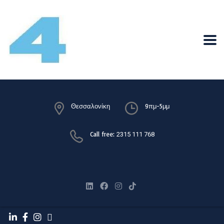
Θεσσαλονίκη
9πμ-5μμ
Call free:
2315 111 768