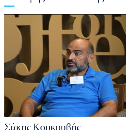
Σάκης Κουκουβής