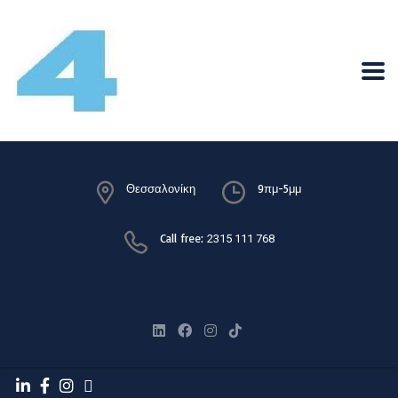
Θεσσαλονίκη
9πμ-5μμ
Call free:
2315 111 768