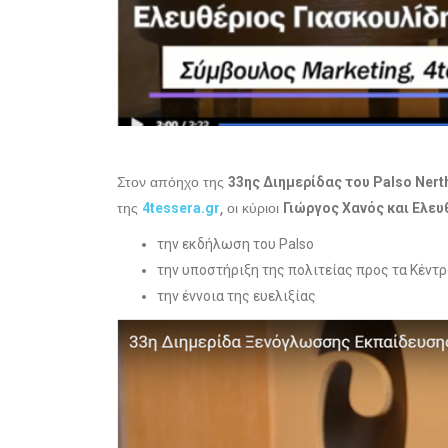
Στον απόηχο της
33ης Διημερίδας του Palso Nert
της
, οι κύριοι
4tessera.gr
Γιώργος Χανός και Ελευ
την εκδήλωση του Palso
την υποστήριξη της πολιτείας προς τα Κέν
την έννοια της ευελιξίας