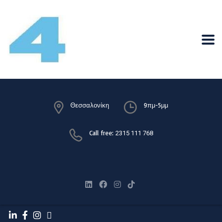
Θεσσαλονίκη
9πμ-5μμ
Call free:
2315 111 768