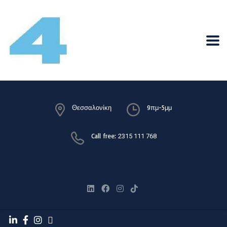
Θεσσαλονίκη
9πμ-5μμ
Call free:
2315 111 768