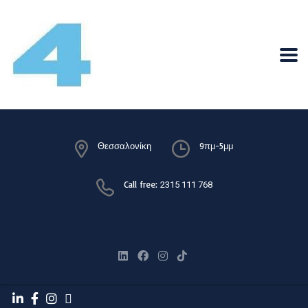
Θεσσαλονίκη
9πμ-5μμ
Call free:
2315 111 768