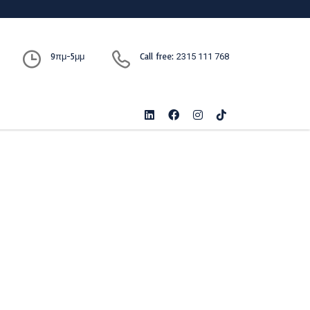
9πμ-5μμ
Call free:
2315 111 768