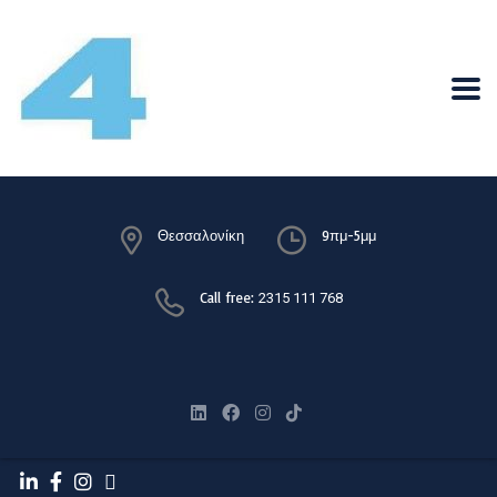
Θεσσαλονίκη
9πμ-5μμ
Call free:
2315 111 768