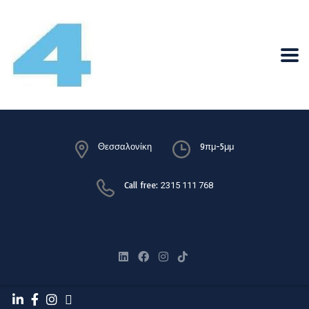
Θεσσαλονίκη
9πμ-5μμ
Call free:
2315 111 768